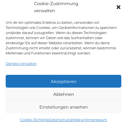
Cookie-Zustimmung
Standesamt Ruppertstraße
verwalten
Eure Hochzeitsreportage
Empfehlungen
Um dir ein optimales Erlebnis zu bieten, verwenden wir
Technologien wie Cookies, um Geräteinformationen zu speichern
Pakete & Preise
und/oder darauf zuzugreifen. Wenn du diesen Technologien
zustimmst, können wir Daten wie das Surfverhalten oder
Engagementshooting
eindeutige IDs auf dieser Website verarbeiten. Wenn du deine
Impressum
Zustimmung nicht erteilst oder zurückziehst, können bestimmte
Merkmale und Funktionen beeinträchtigt werden.
Datenschutz
Cookie-Richtlinie (EU)
Dienste verwalten
AGB
Akzeptieren
Copyright 2026 ©
Florian Haas Fotografie
Ablehnen
Alle Inhalte dieser Seite sind urheberrechtlich geschützt.
Einstellungen ansehen
Cookie-Richtlinie
Datenschutzerklärung
Impressum