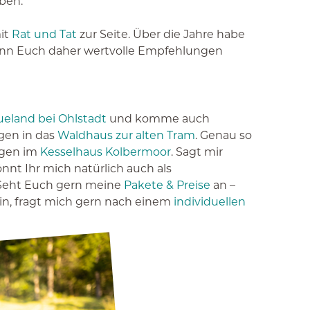
ben.
mit
Rat und Tat
zur Seite. Über die Jahre habe
kann Euch daher wertvolle Empfehlungen
ueland bei Ohlstadt
und komme auch
gen in das
Waldhaus zur alten Tram
. Genau so
ngen im
Kesselhaus Kolbermoor
. Sagt mir
nt Ihr mich natürlich auch als
 Seht Euch gern meine
Pakete & Preise
an –
sein, fragt mich gern nach einem
individuellen