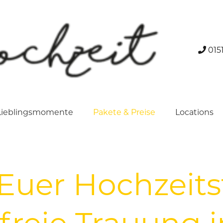
0151
Lieblingsmomente
Pakete & Preise
Locations
 Euer Hochzeits
 freie Trauung 