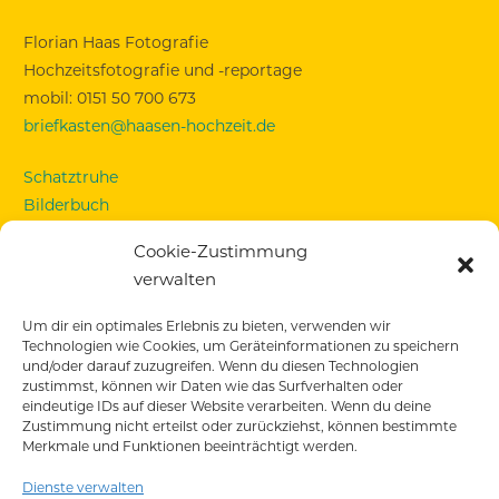
Florian Haas Fotografie
Hochzeitsfotografie und -reportage
mobil: 0151 50 700 673
briefkasten@haasen-hochzeit.de
Schatztruhe
Bilderbuch
Standesamt Mandlstraße
Cookie-Zustimmung
Standesamt Ruppertstraße
verwalten
Eure Hochzeitsreportage
Empfehlungen
Um dir ein optimales Erlebnis zu bieten, verwenden wir
Technologien wie Cookies, um Geräteinformationen zu speichern
und/oder darauf zuzugreifen. Wenn du diesen Technologien
Pakete & Preise
zustimmst, können wir Daten wie das Surfverhalten oder
Engagementshooting
eindeutige IDs auf dieser Website verarbeiten. Wenn du deine
Impressum
Zustimmung nicht erteilst oder zurückziehst, können bestimmte
Merkmale und Funktionen beeinträchtigt werden.
Datenschutz
Cookie-Richtlinie (EU)
Dienste verwalten